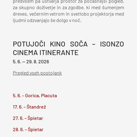
predvsem pa ustvarja prostor za počasnejši pogled,
za skupno doživetje in za zgodbe, ki med šumenjem
dreves, večernim vetrom in svetlobo projektorja med
ljudmi odzvanjajo še dolgo v noč.
POTUJOČI KINO SOČA – ISONZO
CINEMA ITINERANTE
5. 6. — 29. 8. 2026
Pregled vseh postojank
5. 6. – Gorica, Placuta
17. 6. – Štandrež
27.
6. – Špietar
28. 6. – Špietar