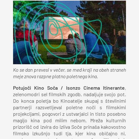
Ko se dan prevesi v večer, se med kraji na obeh straneh
meje znova razpne platno poletnega kina.
Potujoči Kino Soča / Isonzo Cinema Itinerante
,
zelenomodri sel filmskih zgodb, nadaljuje svojo pot.
Do konca poletja bo Kinoatelje skupaj s številnimi
partnerji razsvetljeval poletne noči s filmskimi
projekcijami, pogovori z ustvarjalci in tisto posebno
magijo kina pod milim nebom. Mreža kulturnih
prizorišč od izvira do izliva Soče prinaša kakovostno
filmsko izkušnjo tudi tja, kjer kina običajno ni,