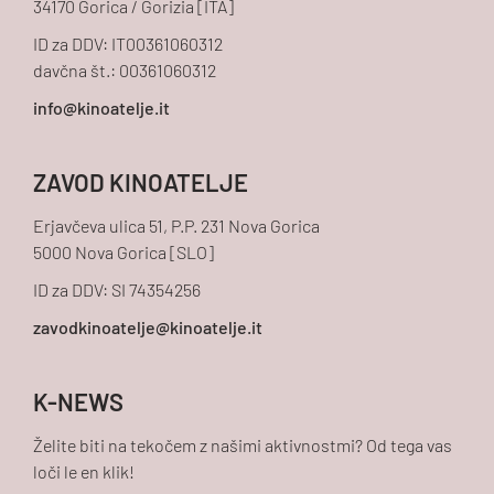
34170 Gorica / Gorizia [ITA]
ID za DDV: IT00361060312
davčna št.: 00361060312
ZAVOD KINOATELJE
Erjavčeva ulica 51, P.P. 231 Nova Gorica
5000 Nova Gorica [SLO]
ID za DDV: SI 74354256
K-NEWS
Želite biti na tekočem z našimi aktivnostmi? Od tega vas
loči le en klik!