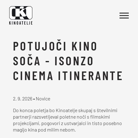
Skoči na vsebino
POTUJOČI KINO
SOČA - ISONZO
CINEMA ITINERANTE
2. 9. 2026 • Novice
Do konca poletja bo Kinoatelje skupaj s številnimi
partnerji razsvetljeval poletne noči s filmskimi
projekcijami, pogovori z ustvarjalci in tisto posebno
magijo kina pod milim nebom.