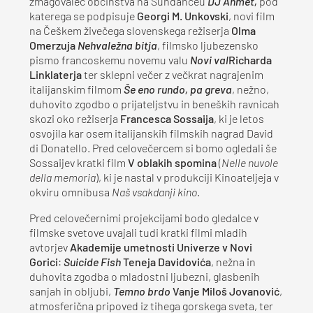
zmagovalec občinstva na Sundanceu
DJ Ahmet,
pod
katerega se podpisuje
Georgi M. Unkovski
, novi film
na Češkem živečega slovenskega režiserja
Olma
Omerzuja
Nehvaležna bitja
, filmsko ljubezensko
pismo francoskemu novemu valu
Novi val
Richarda
Linklaterja
ter sklepni večer z večkrat nagrajenim
italijanskim filmom
Še eno rundo, pa greva
, nežno,
duhovito zgodbo o prijateljstvu in beneških ravnicah
skozi oko režiserja
Francesca Sossaija
, ki je letos
osvojila kar osem italijanskih filmskih nagrad David
di Donatello. Pred celovečercem si bomo ogledali še
Sossaijev kratki film
V oblakih spomina
(
Nelle nuvole
della memoria
), ki je nastal v produkciji Kinoateljeja v
okviru omnibusa
Naš vsakdanji kino
.
Pred celovečernimi projekcijami bodo gledalce v
filmske svetove uvajali tudi kratki filmi mladih
avtorjev
Akademije umetnosti Univerze v Novi
Gorici
:
Suicide Fish
Teneja Davidovića
, nežna in
duhovita zgodba o mladostni ljubezni, glasbenih
sanjah in obljubi,
Temno brdo
Vanje Miloš Jovanović
,
atmosferična pripoved iz tihega gorskega sveta, ter