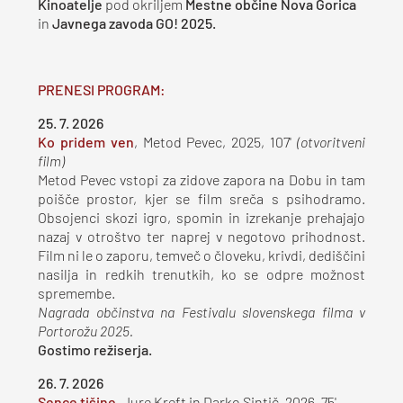
Kinoatelje
pod okriljem
Mestne občine Nova Gorica
in
Javnega zavoda GO! 2025.
PRENESI PROGRAM:
25. 7. 2026
Ko pridem ven
, Metod Pevec, 2025, 107'
(otvoritveni
film)
Metod Pevec vstopi za zidove zapora na Dobu in tam
poišče prostor, kjer se film sreča s psihodramo.
Obsojenci skozi igro, spomin in izrekanje prehajajo
nazaj v otroštvo ter naprej v negotovo prihodnost.
Film ni le o zaporu, temveč o človeku, krivdi, dediščini
nasilja in redkih trenutkih, ko se odpre možnost
spremembe.
Nagrada občinstva na Festivalu slovenskega filma v
Portorožu 2025.
Gostimo režiserja.
26. 7. 2026