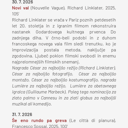
30. 7. 2026
Novi val
(Nouvelle Vague), Richard Linklater, 2025,
105'
Richard Linklater se vrača v Pariz poznih petdesetih
let 20. stoletja in z igranim filmom rekonstruira
nastanek Godardovega kultnega prvenca Do
zadnjega diha. V črno-beli podobi in z duhom
francoskega novega vala film sledi trenutku, ko je
improvizacija postala metoda, naključje pa
zgodovina. Ljubeč poklon filmski svobodi in enemu
najprelomnejših filmskih snemanj.
Nagrada César za najboljšo režijo (Richard Linklater),
César za najboljšo fotografijo, César za najboljšo
montažo, César za najboljšo kostumografijo, nagrada
Lumière za najboljšo režijo, Lumière za obetavnega
igralca (Guillaume Marbeck). Poleg tega nominacija za
zlato palmo v Cannesu in za zlati globus za najboljši
muzikal ali komedijo.
31. 7. 2026
Še eno rundo pa greva
(Le città di pianura),
Francesco Sossai, 2025, 100'