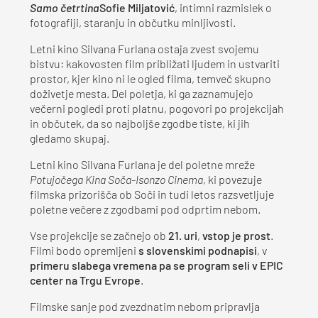
Samo četrtina
Sofie Miljatović
, intimni razmislek o
fotografiji, staranju in občutku minljivosti.
Letni kino Silvana Furlana ostaja zvest svojemu
bistvu: kakovosten film približati ljudem in ustvariti
prostor, kjer kino ni le ogled filma, temveč skupno
doživetje mesta. Del poletja, ki ga zaznamujejo
večerni pogledi proti platnu, pogovori po projekcijah
in občutek, da so najboljše zgodbe tiste, ki jih
gledamo skupaj.
Letni kino Silvana Furlana je del poletne mreže
Potujočega Kina Soča-Isonzo Cinema
, ki povezuje
filmska prizorišča ob Soči in tudi letos razsvetljuje
poletne večere z zgodbami pod odprtim nebom.
Vse projekcije se začnejo ob
21. uri
,
vstop je prost
.
Filmi bodo opremljeni
s slovenskimi podnapisi
, v
primeru slabega vremena pa se program seli v
EPIC
center na Trgu Evrope
.
Filmske sanje pod zvezdnatim nebom pripravlja