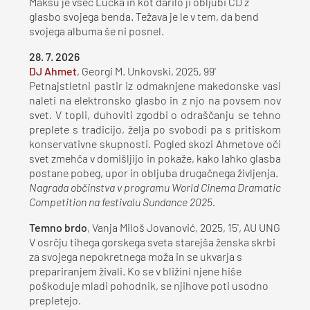
Maksu je všeč Lučka in kot darilo ji obljubi CD z
glasbo svojega benda. Težava je le v tem, da bend
svojega albuma še ni posnel.
28. 7. 2026
DJ Ahmet
, Georgi M. Unkovski, 2025, 99'
Petnajstletni pastir iz odmaknjene makedonske vasi
naleti na elektronsko glasbo in z njo na povsem nov
svet. V topli, duhoviti zgodbi o odraščanju se tehno
preplete s tradicijo, želja po svobodi pa s pritiskom
konservativne skupnosti. Pogled skozi Ahmetove oči
svet zmehča v domišljijo in pokaže, kako lahko glasba
postane pobeg, upor in obljuba drugačnega življenja.
Nagrada občinstva v programu World Cinema Dramatic
Competition na festivalu Sundance 2025.
Temno brdo
, Vanja Miloš Jovanović, 2025, 15', AU UNG
V osrčju tihega gorskega sveta starejša ženska skrbi
za svojega nepokretnega moža in se ukvarja s
prepariranjem živali. Ko se v bližini njene hiše
poškoduje mladi pohodnik, se njihove poti usodno
prepletejo.