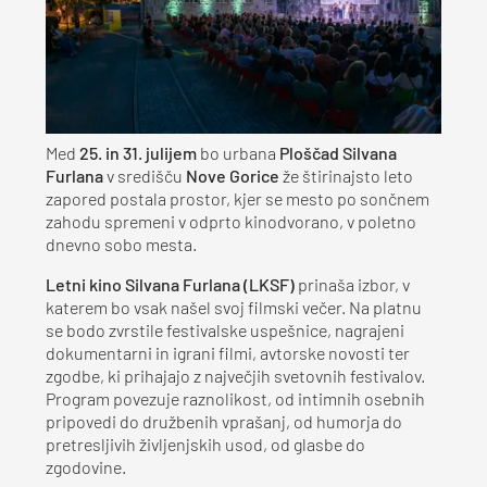
Med
25. in 31. julijem
bo urbana
Ploščad Silvana
Furlana
v središču
Nove Gorice
že štirinajsto leto
zapored postala prostor, kjer se mesto po sončnem
zahodu spremeni v odprto kinodvorano, v poletno
dnevno sobo mesta.
Letni kino Silvana Furlana (LKSF)
prinaša izbor, v
katerem bo vsak našel svoj filmski večer. Na platnu
se bodo zvrstile festivalske uspešnice, nagrajeni
dokumentarni in igrani filmi, avtorske novosti ter
zgodbe, ki prihajajo z največjih svetovnih festivalov.
Program povezuje raznolikost, od intimnih osebnih
pripovedi do družbenih vprašanj, od humorja do
pretresljivih življenjskih usod, od glasbe do
zgodovine.