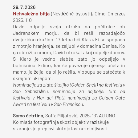
29. 7. 2026
Nehvaležna bitja
(Nevděčné bytosti), Olmo Omerzu,
2025, 110'
David odpelje svoja otroka na počitnice ob
Jadranskem morju, da bi rešil razpadajočo
dvojezično družino. 17-letna hči Klara, ki se spopada
z motnjo hranjenja, se zaljubi v domačina Denisa. Ko
ga obtožijo umora, David otroka takoj odpelje domov.
S Klaro je vedno slabše, zato jo odpeljejo v
bolnišnico. Edino, kar še povezuje njenega očeta in
mamo, je želja, da bi jo rešila. V obupu se zatečeta k
skrajnim ukrepom.
Nominacija za zlato školjko (Golden Shell) na festivalu v
San Sebastiánu, nominacija za najboljši film na
festivalu v Mar del Plati, nominacija za Golden Gate
Award na festivalu v San Franciscu.
Samo četrtina
, Sofia Miljatović, 2025, 13', AU UNG
Ko mlada fotografinja skozi objektiv raziskuje
staranje, jo preplavi slutnja lastne minljivosti.