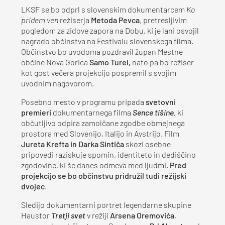
LKSF se bo odprl s slovenskim dokumentarcem
Ko
pridem ven
režiserja
Metoda Pevca
, pretresljivim
pogledom za zidove zapora na Dobu, ki je lani osvojil
nagrado občinstva na Festivalu slovenskega filma.
Občinstvo bo uvodoma pozdravil župan Mestne
občine Nova Gorica
Samo Turel,
nato pa bo režiser
kot gost večera projekcijo pospremil s svojim
uvodnim nagovorom.
Posebno mesto v programu pripada
svetovni
premieri
dokumentarnega filma
Sence tišine
, ki
občutljivo odpira zamolčane zgodbe obmejnega
prostora med Slovenijo, Italijo in Avstrijo. Film
Jureta Krefta in Darka Sintiča
skozi osebne
pripovedi raziskuje spomin, identiteto in dediščino
zgodovine, ki še danes odmeva med ljudmi.
Pred
projekcijo se bo občinstvu pridružil tudi režijski
dvojec
.
Sledijo dokumentarni portret legendarne skupine
Haustor
Tretji svet
v režiji
Arsena Oremovića
,