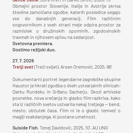
Sence tišine
, Jure Kreft in Darko Sintič, 2026, 75'
Obmejni prostor Slovenije, Italije in Avstrije skriva
številne zamolčane zgodbe, katerih posledice segajo
vse do današnjih generacij. Film različnim
sogovornikom z vseh strani meje odpira prostor za
razmislek o družinskih spominih, zgodovinskih
travmah in njihovem vplivu na sedanjost.
Svetovna premiera.
Gostimo režijski duo.
27. 7. 2026
Tretji svet
(Treći svijet), Arsen Oremović, 2025, 96'
Dokumentarni portret legendarne zagrebške skupine
Haustor je hkrati zgodba o dveh ustvarjalnih silnicah:
Darku Rundeku in Srđanu Sacherju. Skozi arhivske
posnetke, nova srečanja in glasbo film razkriva, kako
sta iz različnih svetov ustvarila nekaj tretjega — bend,
mesto, občutek časa. Film ni le o glasbi, temveč o
magiji vsakdanjega, ki postane umetnost.
Suiside Fish
, Tenej Davidović, 2025, 10', AU UNG