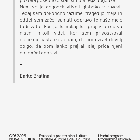
postale posebno čislan simbol tega dogodka.
Meni se je dogodek vtisnil globoko v zavest.
Tedaj sem dokončno razumel tragedijo meja in
odtlej sem začel sanjati odpravo te naše meje
tudi zato, ker je le nekaj let prej v otroštvu
nisem nikoli videl. Ker sem prisostvoval
njenemu nastanku, upam, da bom živel dovolj
dolgo, da bom lahko prej ali slej priča njeni
dokončni odpravi.
–
Darko Bratina