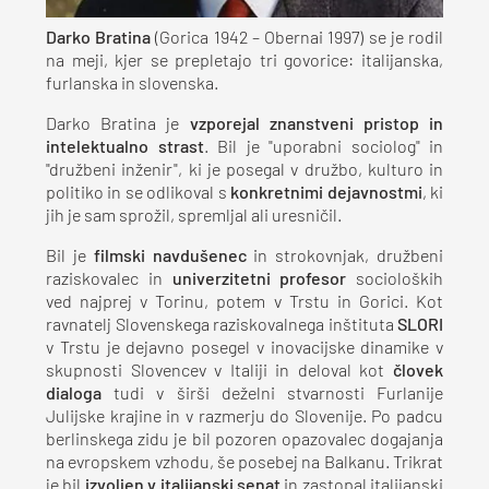
Darko Bratina
(Gorica 1942 – Obernai 1997) se je rodil
na meji, kjer se prepletajo tri govorice: italijanska,
furlanska in slovenska.
Darko Bratina je
vzporejal znanstveni pristop in
intelektualno strast
. Bil je "uporabni sociolog" in
"družbeni inženir", ki je posegal v družbo, kulturo in
politiko in se odlikoval s
konkretnimi dejavnostmi
, ki
jih je sam sprožil, spremljal ali uresničil.
Bil je
filmski navdušenec
in strokovnjak, družbeni
raziskovalec in
univerzitetni profesor
socioloških
ved najprej v Torinu, potem v Trstu in Gorici. Kot
ravnatelj Slovenskega raziskovalnega inštituta
SLORI
v Trstu je dejavno posegel v inovacijske dinamike v
skupnosti Slovencev v Italiji in deloval kot
človek
dialoga
tudi v širši deželni stvarnosti Furlanije
Julijske krajine in v razmerju do Slovenije. Po padcu
berlinskega zidu je bil pozoren opazovalec dogajanja
na evropskem vzhodu, še posebej na Balkanu. Trikrat
je bil
izvoljen v italijanski senat
in zastopal italijanski