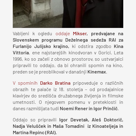
Vabljeni k ogledu
oddaje
Mikser
, predvajane na
Slovenskem programu Deželnega sedeža RAI za
Furlanijo Julijsko krajino,
ki odstira zgodbo
Kina
Vittoria
, ene najstarejših kinodvoran v Gorici. Leta
1996, ko so začeli z obnovo prostorov, so ustvarjalci
pripravili to oddajo, da bi ohranili spomin na kino,
preden se je preoblikoval v današnji
Kinemax
.
V spominih
Darko Bratina
pripoveduje o različnih
obrazih te palače iz 18. stoletja – od prodajalnice
klavirjev do središča družabnega življenja in filmske
umetnosti. O njegovem pomenu v preteklosti in
danes razmišljata tudi
Noemi Rener in Igor Prinčič
.
Oddajo so pripravili
Igor Devetak, Aleš Doktorič,
Nadja Velušček in Maša Tomadini iz Kinoateljeja in
Martina Repinc (RAI).