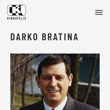
Skoči na vsebino
DARKO BRATINA