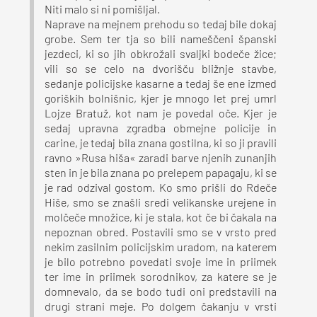
Niti malo si ni pomišljal.
Naprave na mejnem prehodu so tedaj bile dokaj
grobe. Sem ter tja so bili nameščeni španski
jezdeci, ki so jih obkrožali svaljki bodeče žice;
vili so se celo na dvorišču bližnje stavbe,
sedanje policijske kasarne a tedaj še ene izmed
goriških bolnišnic, kjer je mnogo let prej umrl
Lojze Bratuž, kot nam je povedal oče. Kjer je
sedaj upravna zgradba obmejne policije in
carine, je tedaj bila znana gostilna, ki so ji pravili
ravno »Rusa hiša« zaradi barve njenih zunanjih
sten in je bila znana po prelepem papagaju, ki se
je rad odzival gostom. Ko smo prišli do Rdeče
Hiše, smo se znašli sredi velikanske urejene in
molčeče množice, ki je stala, kot če bi čakala na
nepoznan obred. Postavili smo se v vrsto pred
nekim zasilnim policijskim uradom, na katerem
je bilo potrebno povedati svoje ime in priimek
ter ime in priimek sorodnikov, za katere se je
domnevalo, da se bodo tudi oni predstavili na
drugi strani meje. Po dolgem čakanju v vrsti