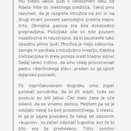
mu sledili valovi ljudi v vznesenem teku od
Rdeče hiše do mestnega središča. Takoj smo
razumeli, da je razgreta množica na eni in na
drugi strani povsem samodejno predrla mejno
črto. Obmejna pasova sta bila dobesedno
prepravljena. Policijske sile so bile povsem
nezadostne in neustrezne, da bi zaustavile tako
obsežno plimo ljudi. Množica je mejo odklonila,
zavrgla in zanikala z miroljubno invazijo. Kakšna
civilizacijska in zrela poteza sredi hladne vojne!
Sedaj lahko trdimo, da smo tedaj prisostvovali
padcu »Berlinskega zidu«, preden so ga sploh
dejansko postavili.
Po nepričakovanem dogodku smo zopet
poiskali sorodnike, da bi jih videli, toda vsi
poskusi so bili jalovi. Čez malo časa je oče
sklenil, da se vrnemo domov. Medtem pa se je
odvijalo nekaj še bolj presenetljivega. V mestu,
ki ga je zajela povodenj že nekaj let odsotnih
»kupcev«, so začeli odpirati trgovine, kot če bi
bilo vse že predvideno. Tisto sončno