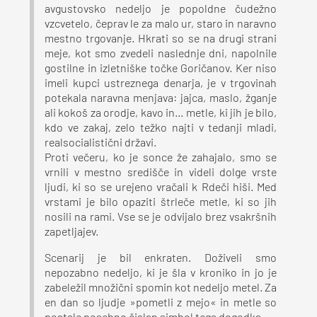
avgustovsko nedeljo je popoldne čudežno
vzcvetelo, čeprav le za malo ur, staro in naravno
mestno trgovanje. Hkrati so se na drugi strani
meje, kot smo zvedeli naslednje dni, napolnile
gostilne in izletniške točke Goričanov. Ker niso
imeli kupci ustreznega denarja, je v trgovinah
potekala naravna menjava: jajca, maslo, žganje
ali kokoš za orodje, kavo in… metle, ki jih je bilo,
kdo ve zakaj, zelo težko najti v tedanji mladi,
realsocialistični državi.
Proti večeru, ko je sonce že zahajalo, smo se
vrnili v mestno središče in videli dolge vrste
ljudi, ki so se urejeno vračali k Rdeči hiši. Med
vrstami je bilo opaziti štrleče metle, ki so jih
nosili na rami. Vse se je odvijalo brez vsakršnih
zapetljajev.
Scenarij je bil enkraten. Doživeli smo
nepozabno nedeljo, ki je šla v kroniko in jo je
zabeležil množični spomin kot nedeljo metel. Za
en dan so ljudje »pometli z mejo« in metle so