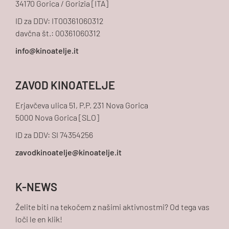
34170 Gorica / Gorizia [ITA]
ID za DDV: IT00361060312
davčna št.: 00361060312
ZAVOD KINOATELJE
Erjavčeva ulica 51, P.P. 231 Nova Gorica
5000 Nova Gorica [SLO]
ID za DDV: SI 74354256
K-NEWS
Želite biti na tekočem z našimi aktivnostmi? Od tega vas
loči le en klik!