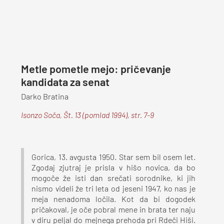
Metle pometle mejo: pričevanje
kandidata za senat
Darko Bratina
Isonzo Soča, Št. 13 (pomlad 1994), str. 7-9
Gorica, 13. avgusta 1950. Star sem bil osem let.
Zgodaj zjutraj je prisla v hišo novica, da bo
mogoče že isti dan srečati sorodnike, ki jih
nismo videli že tri leta od jeseni 1947, ko nas je
meja nenadoma ločila. Kot da bi dogodek
pričakoval, je oče pobral mene in brata ter naju
v diru peljal do mejnega prehoda pri Rdeči Hiši.