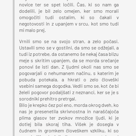
novice ter se spet ločili. Čas, ki so nam ga
dodelili, je bil zelo omejen, ker smo morali
omogočiti tudi ostalim, ki so čakali v
negotovosti in z upanjem v srcu, kot smo tudi
mi malo prej.
Vrnili smo se na svojo stran, a zelo počasi.
Ustavili smo se v gostilni, da smo se odžejali, a
tudi iz potrebe, da ostanemo še nekaj časa blizu
meje s skritim upanjem, da se morda srečanje
ponovi še isti dan. Z ljudmi okoli nas smo se
pogovarjali o nehumanem načinu, s katerim je
pobuda potekala, a hkrati o zelo človeški
vsebini samega dogodka. Vedli smo se, kot če bi
želeli pogovor podaljšati z neznanci, ker se je s
sorodniki prehitro pretrgal.
Bilo je krepko čez pol eno, morda okrog dveh, ko
nas je presenetila skrivnostna in naraščajoča
plima glasov ter zvokov množice ljudi, ki je
dotlej bila skoraj tiha. Višek je dosegla v
čudnem in gromkem človeškem vzkliku, ki so