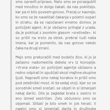
smo opravili pripravo. Nato smo se porazgubili
med množico in dolgo čakali, da nas pokličejo,
kar pa ni bilo povsem gotovo. Precej ur kasneje,
ko smo se že naveličali čakanja v poletni sopari
in strahu, da se razočarani vrnemo domov, je
policijski agent, ki je občasno prihajal z urada,
da je poklical z zvonkim glasom »srečneže«, ki
so prišli na vrsto za obisk, prebral tudi naša
imena, kar je pomenilo, da nas gotovo nekdo
čaka na drugi strani.
Mejo smo prekoračili med bodečo žico, ki jo je
začasno nadomestila debela vrv iz konoplje.
»Vrvna vrata« so policijski agentje občasno a
redno odpirali in spuščali skozi majhne skupine
ljudi. Napravili smo nekaj korakov in prišli smo
pod zeležniški most, ki še sedaj stoji, kjer so se
sorodniki smeli srečati, se objeti in si izmenjati
nekaj darilc. Oče je zagledal brata s sestro in
eno izmed sestričen. Zelo občuteno smo se
objemali. Slišati je bilo smeh in jok hkrati. V
naglici smo si izmenjali darila in družinske