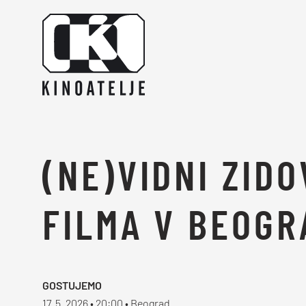
Skoči na vsebino
(NE)VIDNI ZID
FILMA V BEOGR
GOSTUJEMO
17. 5. 2026 • 20:00 • Beograd