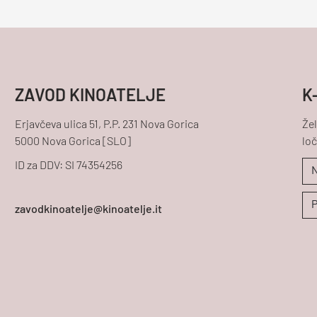
ZAVOD KINOATELJE
K
Erjavčeva ulica 51, P.P. 231 Nova Gorica
Žel
5000 Nova Gorica [SLO]
loč
ID za DDV: SI 74354256