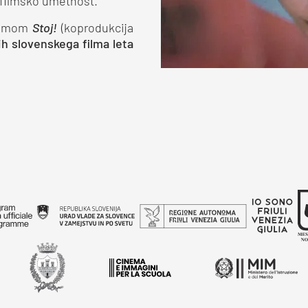
filmsko umetnost.
filmom
Stoj!
(koprodukcija
h slovenskega filma leta