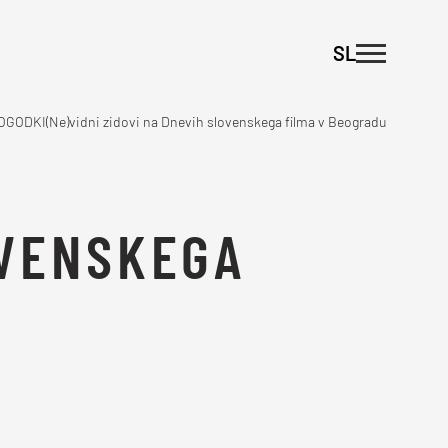
SL
OGODKI
(Ne)vidni zidovi na Dnevih slovenskega filma v Beogradu
OVENSKEGA