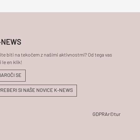
-NEWS
ite biti na tekočem z našimi aktivnostmi? Od tega vas
i le en klik!
NAROČI SE
PREBERI SI NAŠE NOVICE K-NEWS
GDPR
Ar©tur