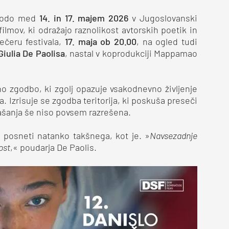
odo med
14. in 17. majem 2026
v Jugoslovanski
ilmov, ki odražajo raznolikost avtorskih poetik in
ečeru festivala,
17. maja ob 20.00
, na ogled tudi
Giulia De Paolisa
, nastal v koprodukciji Mappamao
o zgodbo, ki zgolj opazuje vsakodnevno življenje
a. Izrisuje se zgodba teritorija, ki poskuša preseči
ašanja še niso povsem razrešena.
a posneti natanko takšnega, kot je. »
Navsezadnje
ost
,« poudarja De Paolis.