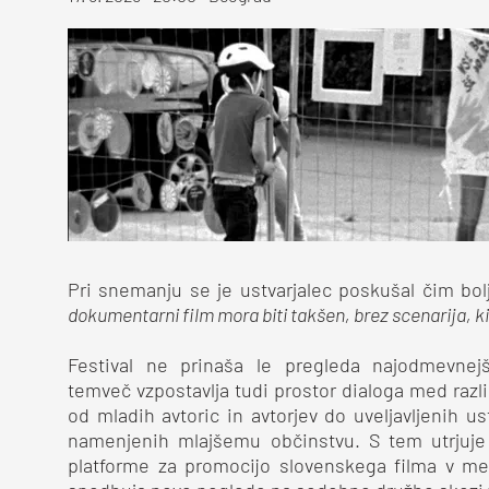
Pri snemanju se je ustvarjalec poskušal čim bol
dokumentarni film mora biti takšen, brez scenarija, ki 
Festival ne prinaša le pregleda najodmevnejš
temveč vzpostavlja tudi prostor dialoga med razli
od mladih avtoric in avtorjev do uveljavljenih us
namenjenih mlajšemu občinstvu. S tem utrjuj
platforme za promocijo slovenskega filma v m