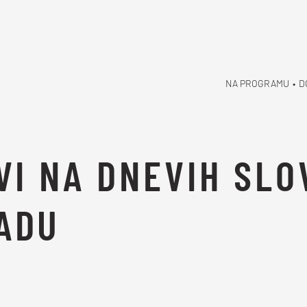
NA PROGRAMU
•
D
OVI NA DNEVIH SL
ADU