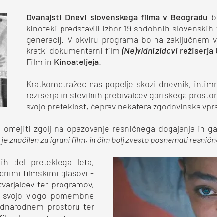
Dvanajsti Dnevi slovenskega filma v Beogradu
b
kinoteki predstavili izbor 19 sodobnih slovenskih f
generacij. V okviru programa bo na zaključnem v
kratki dokumentarni film
(Ne)vidni zidovi
režiserja 
Film in
Kinoateljeja
.
Kratkometražec nas popelje skozi dnevnik, intimn
režiserja in številnih prebivalcev goriškega prostor
svojo preteklost, čeprav nekatera zgodovinska vpr
j omejiti zgolj na opazovanje resničnega dogajanja in g
je značilen za igrani film, in čim bolj zvesto posnemati resničn
ih del preteklega leta,
čnimi filmskimi glasovi –
tvarjalcev ter programov,
e svojo vlogo pomembne
ednarodnem prostoru ter