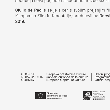
spodbuja nove poglede na sodobno družbo skozi 
Giulio de Paolis
se je sicer s svojim prejšnjim 
Mappamao Film in Kinoatelje) predstavil na
Dnevi
2019
.