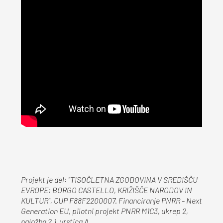
Projekt je del: "TISOČLETNA ZGODOVINA V SREDIŠČU
EVROPE: BORGO CASTELLO, KRIŽIŠČE NARODOV IN
KULTUR", CUP F88F2200007. Financiranje PNRR - Next
Generation EU, pilotni projekt PNRR M1C3, ukrep 2,
naložba 2.1, vrstica A