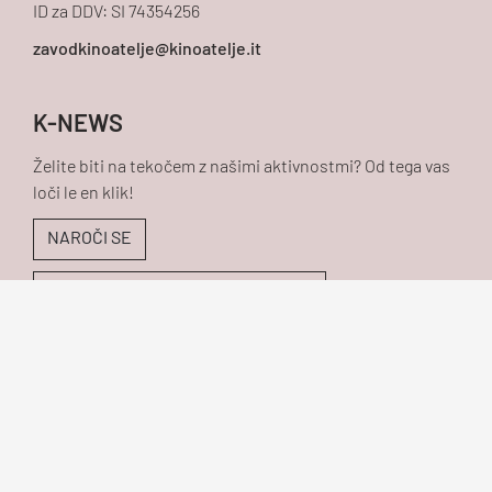
ID za DDV: SI 74354256
K-NEWS
Želite biti na tekočem z našimi aktivnostmi? Od tega vas
loči le en klik!
NAROČI SE
PREBERI SI NAŠE NOVICE K-NEWS
GDPR
Ar©tur