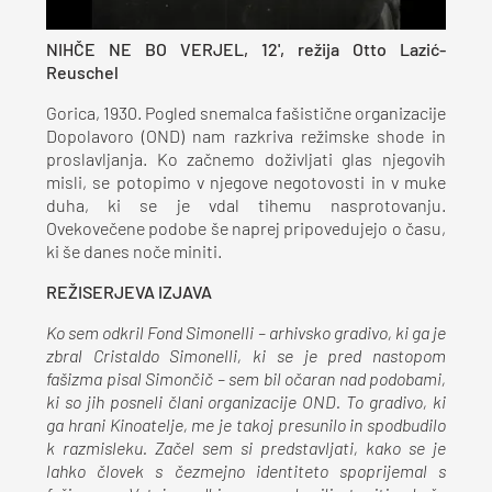
NIHČE NE BO VERJEL, 12', režija Otto Lazić-
Reuschel
Gorica, 1930. Pogled snemalca fašistične organizacije
Dopolavoro (OND) nam razkriva režimske shode in
proslavljanja. Ko začnemo doživljati glas njegovih
misli, se potopimo v njegove negotovosti in v muke
duha, ki se je vdal tihemu nasprotovanju.
Ovekovečene podobe še naprej pripovedujejo o času,
ki še danes noče miniti.
REŽISERJEVA IZJAVA
Ko sem odkril Fond Simonelli – arhivsko gradivo, ki ga je
zbral Cristaldo Simonelli, ki se je pred nastopom
fašizma pisal Simončič – sem bil očaran nad podobami,
ki so jih posneli člani organizacije OND. To gradivo, ki
ga hrani Kinoatelje, me je takoj presunilo in spodbudilo
k razmisleku. Začel sem si predstavljati, kako se je
lahko človek s čezmejno identiteto spoprijemal s