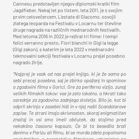
Cannesu predstavljen njegov diplomski kratki film
Jagdfieber. Nekaj let po tistem, leta 2011, je s svojim
prvim celovečercem, L'estate di Giacomo, osvojil
zlatega leoparda na Festivalu v Locarnu ter številne
druge nagrade na različnih mednarodnih festivalih.
Med letoma 2016 in 2022 je režiral tri filme: I tempi
felici verranno presto, Fiori bianchi in Gigi la legge
(Gigi zakon), s katerim je leta 2022 v mednarodni
tekmovalni sekciji festivala v Locarnu prejel posebno
nagrado žirije.
“Najprej je vsak od nas prejel knjigo, ki je že sama po
sebi precej posebna, saj je zbirka opažanj in spominov
o zgodovini filma v Gorici. Gre za periferno vizijo, zunaj
velikih filmskih tokov; vse je zelo lokalno, a hkrati tako
osrednje za zgodovino zadnjega stoletja. Bilo je, kot bi
odprli skrinjo v zasebni hiši in v njej našli Scandolarove
zapise. Te strani imajo skrivnosten, skoraj enigmatičen
značaj in vsi smo imeli občutek, da stojimo pred
nekakšno časovno kapsulo. Če bi ta besedila brali
denimo v Parizu ali Rimu, bi se morda zdela popolnoma