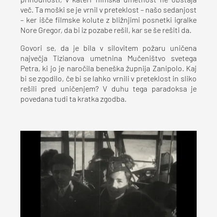
prihodnosti, v kateri filmska umetnost ne obstaja
več. Ta moški se je vrnil v preteklost – našo sedanjost
– ker išče filmske kolute z bližnjimi posnetki igralke
Nore Gregor, da bi iz pozabe rešil, kar se še rešiti da.
Govori se, da je bila v silovitem požaru uničena
največja Tizianova umetnina Mučeništvo svetega
Petra, ki jo je naročila beneška župnija Zanipolo. Kaj
bi se zgodilo, če bi se lahko vrnili v preteklost in sliko
rešili pred uničenjem? V duhu tega paradoksa je
povedana tudi ta kratka zgodba.