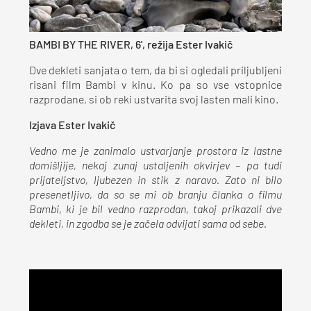
BAMBI BY THE RIVER, 6', režija Ester Ivakič
Dve dekleti sanjata o tem, da bi si ogledali priljubljeni
risani film Bambi v kinu. Ko pa so vse vstopnice
razprodane, si ob reki ustvarita svoj lasten mali kino.
Izjava Ester Ivakič
Vedno me je zanimalo ustvarjanje prostora iz lastne
domišljije, nekaj zunaj ustaljenih okvirjev – pa tudi
prijateljstvo, ljubezen in stik z naravo. Zato ni bilo
presenetljivo, da so se mi ob branju članka o filmu
Bambi, ki je bil vedno razprodan, takoj prikazali dve
dekleti, in zgodba se je začela odvijati sama od sebe.