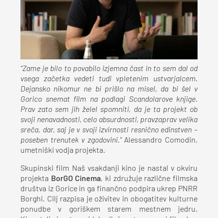
“Zame je bilo to povabilo izjemna čast in to sem dal od
vsega začetka vedeti tudi vpletenim ustvarjalcem.
Dejansko nikomur ne bi prišlo na misel, da bi šel v
Gorico snemat film na podlagi Scandolarove knjige.
Prav zato sem jih želel spomniti, da je ta projekt ob
svoji nenavadnosti, celo absurdnosti, pravzaprav velika
sreča, dar, saj je v svoji izvirnosti resnično edinstven –
poseben trenutek v zgodovini.”
Alessandro Comodin,
umetniški vodja projekta.
Skupinski film Naš vsakdanji kino je nastal v okviru
projekta
BorGO Cinema
, ki združuje različne filmska
društva iz Gorice in ga finančno podpira ukrep PNRR
Borghi. Cilj razpisa je oživitev in obogatitev kulturne
ponudbe v goriškem starem mestnem jedru.