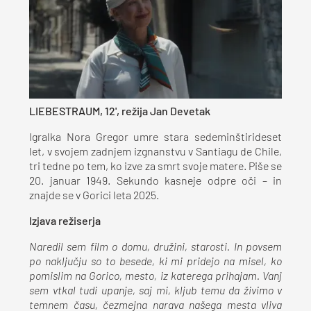
LIEBESTRAUM, 12', režija Jan Devetak
Igralka Nora Gregor umre stara sedeminštirideset
let, v svojem zadnjem izgnanstvu v Santiagu de Chile,
tri tedne po tem, ko izve za smrt svoje matere. Piše se
20. januar 1949. Sekundo kasneje odpre oči – in
znajde se v Gorici leta 2025.
Izjava režiserja
Naredil sem film o domu, družini, starosti. In povsem
po naključju so to besede, ki mi pridejo na misel, ko
pomislim na Gorico, mesto, iz katerega prihajam. Vanj
sem vtkal tudi upanje, saj mi, kljub temu da živimo v
temnem času, čezmejna narava našega mesta vliva