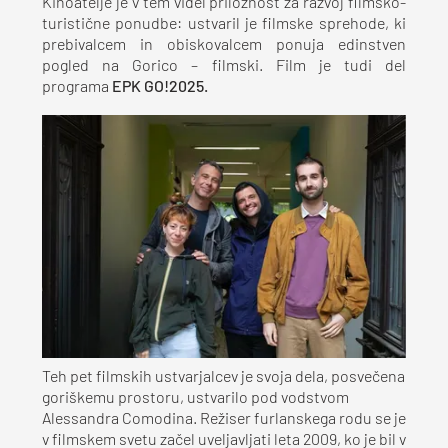
Kinoatelje je v tem videl priložnost za razvoj filmsko-
turistične ponudbe: ustvaril je filmske sprehode, ki
prebivalcem in obiskovalcem ponuja edinstven
pogled na Gorico – filmski. Film je tudi del
programa
EPK GO!2025.
Teh pet filmskih ustvarjalcev je svoja dela, posvečena
goriškemu prostoru, ustvarilo pod vodstvom
Alessandra Comodina. Režiser furlanskega rodu se je
v filmskem svetu začel uveljavljati leta 2009, ko je bil v