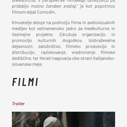
anekdotična, s perspektive filmskega ustvarjalca pa
pridobijo močno čaroben značaj,”
je kot popotnico
filmom dejal Comodin.
Kinoatelje deluje na področju filma in avdiovizualnih
medijev kot večnamensko jedro za medkulturne in
čezmejne projekte. Združuje organizacijo in
promocijo kulturnih dogodkov, izobraževalne
dejavnosti, založništvo, filmsko produkcijo in
distribucijo, raziskovanje, vrednotenje filmske
dediščine, ter hkrati nagovarja obe strani italijansko-
slovenske meje.
FILMI
Trailer