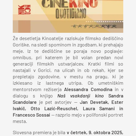
Že desetletja Kinoatelje raziskuje filmsko dediščino
Goriške, na sledi spominom in zgodbam, ki prehajajo
meje. Iz te dediščine se poraja novo poglavje:
omnibus, pri katerem je bil volan predan novi
generaciji filmskih ustvarjalcev. Kratki filmi so
nastajali v Gorici, na ulicah in ob rekah, kjer se
prepletajo zgodovine, v mestu na pragu, ki je
izklesano iz lastnega utripa. Ob umetniškim
mentorstvom režiserja
Alessandra Comodina
in v
dialogu s knjigo
Naš vsakdanji kino
Sandra
Scandolare
je pet avtorjev —
Jan Devetak, Ester
Ivakič, Otto Lazić-Reuschel, Laura Samani in
Francesco Sossai
— razprlo mejo v polifonski portret
mesta.
Slovesna premiera je bila
v četrtek, 9. oktobra 2025,