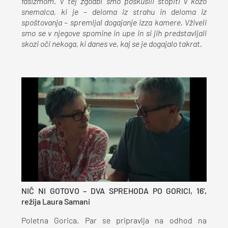
fašizmom. V tej zgodbi smo poskusili stopiti v kožo
snemalca, ki je – deloma iz strahu in deloma iz
spoštovanja – spremljal dogajanje izza kamere. Vživeli
smo se v njegove spomine in upe in si jih predstavljali
skozi oči nekoga, ki danes ve, kaj se je dogajalo takrat.
NIČ NI GOTOVO – DVA SPREHODA PO GORICI, 16',
režija Laura Samani
Poletna Gorica. Par se pripravlja na odhod na