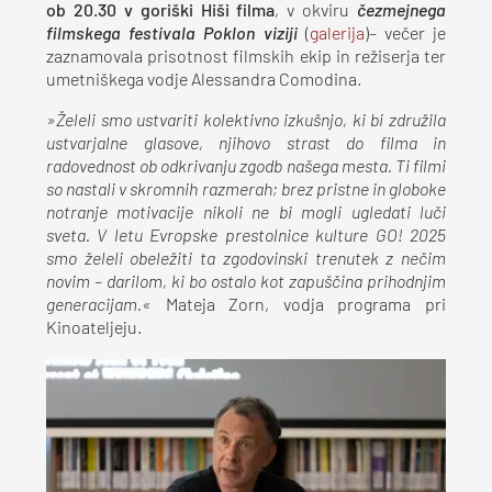
ob 20.30 v goriški Hiši filma
, v okviru
čezmejnega
filmskega festivala Poklon viziji
(
galerija
)– večer je
zaznamovala prisotnost filmskih ekip in režiserja ter
umetniškega vodje Alessandra Comodina.
»Želeli smo ustvariti kolektivno izkušnjo, ki bi združila
ustvarjalne glasove, njihovo strast do filma in
radovednost ob odkrivanju zgodb našega mesta. Ti filmi
so nastali v skromnih razmerah; brez pristne in globoke
notranje motivacije nikoli ne bi mogli ugledati luči
sveta. V letu Evropske prestolnice kulture GO! 2025
smo želeli obeležiti ta zgodovinski trenutek z nečim
novim – darilom, ki bo ostalo kot zapuščina prihodnjim
generacijam.«
Mateja Zorn, vodja programa pri
Kinoateljeju.