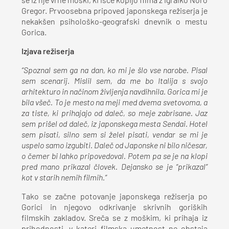
se iz nje vrne moški, ki išče kopijo filma z igralko Noro
Gregor. Prvoosebna pripoved japonskega režiserja je
nekakšen psihološko-geografski dnevnik o mestu
Gorica.
Izjava režiserja
“Spoznal sem ga na dan, ko mi je šlo vse narobe. Pisal
sem scenarij. Mislil sem, da me bo Italija s svojo
arhitekturo in načinom življenja navdihnila. Gorica mi je
bila všeč. To je mesto na meji med dvema svetovoma, a
za tiste, ki prihajajo od daleč, so meje zabrisane. Jaz
sem prišel od daleč, iz japonskega mesta Sendai. Hotel
sem pisati, silno sem si želel pisati, vendar se mi je
uspelo samo izgubiti. Daleč od Japonske ni bilo ničesar,
o čemer bi lahko pripovedoval. Potem pa se je na klopi
pred mano prikazal človek. Dejansko se je “prikazal”
kot v starih nemih filmih.”
Tako se začne potovanje japonskega režiserja po
Gorici in njegovo odkrivanje skrivnih goriških
filmskih zakladov. Sreča se z moškim, ki prihaja iz