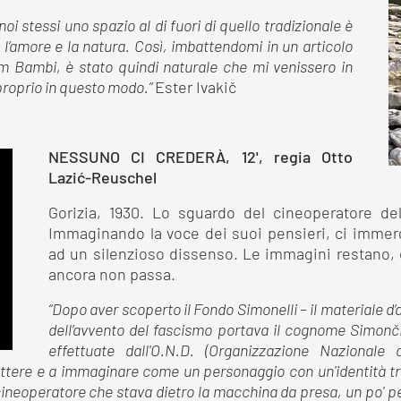
i stessi uno spazio al di fuori di quello tradizionale è
 l’amore e la natura. Così, imbattendomi in un articolo
lm Bambi, è stato quindi naturale che mi venissero in
 proprio in questo modo.”
Ester Ivakič
NESSUNO CI CREDERÀ, 12', regia Otto
Lazić-Reuschel
Gorizia, 1930. Lo sguardo del cineoperatore de
Immaginando la voce dei suoi pensieri, ci immer
ad un silenzioso dissenso. Le immagini restano,
ancora non passa.
“Dopo aver scoperto il Fondo Simonelli – il materiale d’
dell’avvento del fascismo portava il cognome Simonči
effettuate dall'O.N.D. (Organizzazione Nazionale
lettere e a immaginare come un personaggio con un'identità tra
neoperatore che stava dietro la macchina da presa, un po' pe