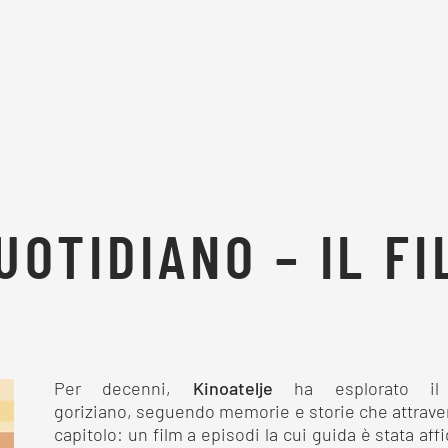
UOTIDIANO – IL F
Per decenni,
Kinoatelje
ha esplorato il p
goriziano, seguendo memorie e storie che attrave
capitolo: un film a episodi la cui guida è stata af