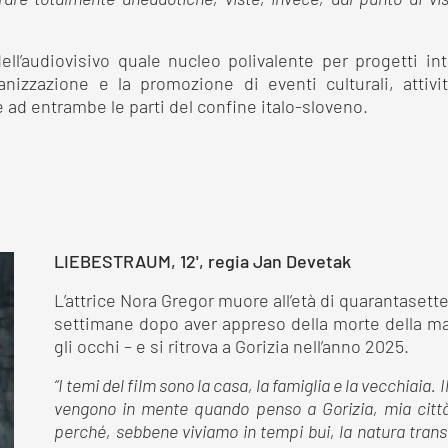
re totalmente aneddotiche, viste, invece, dal punto di vi
l’audiovisivo quale nucleo polivalente per progetti interc
zzazione e la promozione di eventi culturali, attività
ad entrambe le parti del confine italo-sloveno.
LIEBESTRAUM, 12', regia Jan Devetak
L’attrice Nora Gregor muore all’età di quarantasette 
settimane dopo aver appreso della morte della m
gli occhi – e si ritrova a Gorizia nell’anno 2025.
“I temi del film sono la casa, la famiglia e la vecchiaia.
vengono in mente quando penso a Gorizia, mia città 
perché, sebbene viviamo in tempi bui, la natura transfr