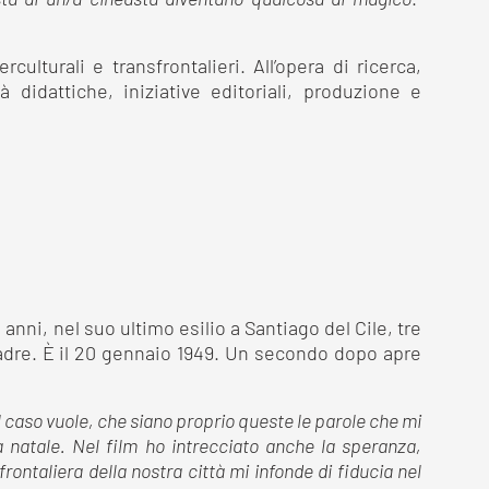
sta di un/a cineasta diventano qualcosa di magico
.”
ulturali e transfrontalieri. All’opera di ricerca,
 didattiche, iniziative editoriali, produzione e
anni, nel suo ultimo esilio a Santiago del Cile, tre
adre. È il 20 gennaio 1949. Un secondo dopo apre
 Il caso vuole, che siano proprio queste le parole che mi
natale. Nel film ho intrecciato anche la speranza,
ontaliera della nostra città mi infonde di fiducia nel