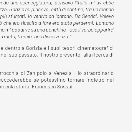
vendo una sceneggiatura, pensavo l'Italia mi avrebbe
iazze. Gorizia mi piaceva, città di confine, tra un mondo
 più sfumati. Io venivo da lontano. Da Sendai. Volevo
ò che ero riuscito a fare era stato perdermi. Lontano
o mi apparve su una panchina - uso il verbo 'apparire'
m muto, tramite una dissolvenza."
e dentro a Gorizia e i suoi tesori cinematografici
el suo passato, il nostro presente, alla ricerca di
rrocchia di Zanipolo a Venezia – lo straordinario
a succederebbe se potessimo tornare indietro nel
iccola storia
.
Francesco Sossai