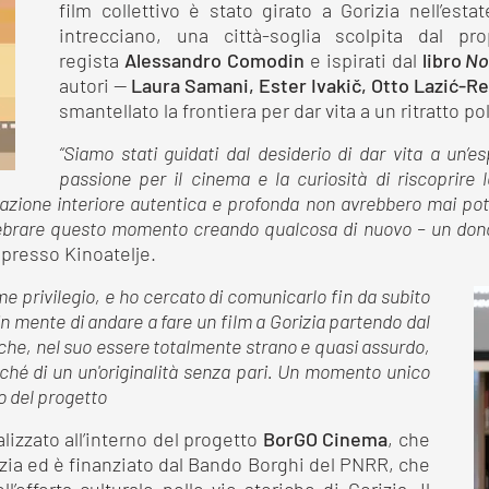
film collettivo è stato girato a Gorizia nell’est
intrecciano, una città-soglia scolpita dal pro
regista
Alessandro Comodin
e ispirati dal
libro
Nos
autori —
Laura Samani, Ester Ivakič, Otto Lazić-R
smantellato la frontiera per dar vita a un ritratto pol
“Siamo stati guidati dal desiderio di dar vita a un’es
passione per il cinema e la curiosità di riscoprire l
vazione interiore autentica e profonda non avrebbero mai po
lebrare questo momento creando qualcosa di nuovo – un dono
presso Kinoatelje.
me privilegio, e ho cercato di comunicarlo fin da subito
i in mente di andare a fare un film a Gorizia partendo dal
o che, nel suo essere totalmente strano e quasi assurdo,
ché di un un'originalità senza pari. Un momento unico
co del progetto
alizzato all’interno del progetto
BorGO Cinema
, che
izia ed è finanziato dal Bando Borghi del PNRR, che