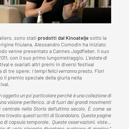
taliero, sono stati
prodotti dal Kinoatelje
sotto la
 origine friulana. Alessandro Comodin ha iniziato
ando venne presentato a Cannes
Jagdfieber
, il suo
2011, con il suo primo lungometraggio,
L’estate di
ival e svariati altri premi in diversi festival
ia di tre opere:
I tempi felici verranno presto
,
Fiori
to il premio speciale della giuria nella
ival.
 un oggetto un po' particolare perché è una collezione di
na visione periferica, al di fuori dei grandi movimenti
 centrale nella Storia dell’ultimo secolo. È come se
o trovato questi scritti di Scandolara. Queste pagine
rta di capsula temporale. Queste osservazioni, viste…