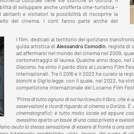
offerta culturale nelle vie storiche di Gorizia. Il
ilità di sviluppare anche un’offerta cine-turistica –
itanti e visitatori la possibilità di riscoprire la
uello del cinema. I corti fanno parte anche del
I film, dedicati al territorio del goriziano transfron
guida artistica di
Alessandro Comodin
, regista di
ad affermarsi nel mondo del cinema nel 2009, qu
cortometraggio di laurea. Qualche anno dopo, nel 
Giacomo
, ha vinto il pardo d’oro al Locarno Film Fest
internazionali. Tra il 2016 e il 2022 ha curato la reg
bianchi
e
Gigi la legge
, con il quale, nel 2022, ha vin
competizione internazionale del Locarno Film Fest
“Prima di tutto ognuno di noi ha ricevuto il libro, che è
osservazioni e ricordi riguardo al cinema a Gorizia. È u
cinematografici; è tutto molto locale ed eppure così
avessimo aperto un baule di una casa privata e avessim
bbiamo avuto la stessa sensazione di essere di fronte a una so