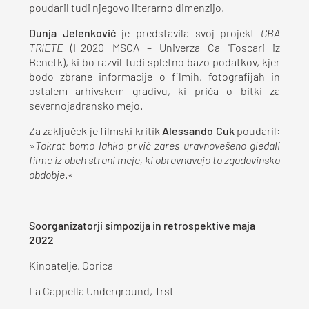
poudaril tudi njegovo literarno dimenzijo.
Dunja Jelenković
je predstavila svoj projekt
CBA
TRIETE
(H2020 MSCA – Univerza Ca 'Foscari iz
Benetk), ki bo razvil tudi spletno bazo podatkov, kjer
bodo zbrane informacije o filmih, fotografijah in
ostalem arhivskem gradivu, ki priča o bitki za
severnojadransko mejo.
Za zaključek je filmski kritik
Alessando Cuk
poudaril:
»
Tokrat bomo lahko prvič zares uravnovešeno gledali
filme iz obeh strani meje, ki obravnavajo to zgodovinsko
obdobje
.«
Soorganizatorji simpozija in retrospektive maja
2022
Kinoatelje, Gorica
La Cappella Underground, Trst