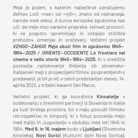
Meja je pojem, s katerim največkrat označujemo
delitev. Loči »nas« od »njih«, znano od neznanega,
narode med seboj. A burna evropska zgodovina nas
uči, da meje niso naravne prepreke, temveč prostori,
ki se pogosto spreminjajo in ostajajo stičišča
prehodov, izmenjav in srečevanj. Večletni projekt
VZHOD—ZAHOD Meja skozi film in zgodovino 1945—
1954—2025 / ORIENTE—OCCIDENTE La frontiera nel
cinema e nella storia 1945—1954—2025
,
ki v središče
postavlja raziskovanje življenja ob slovensko-
italijanski meji s projekcijami filmov, pospremljenih s
predavanji, je bil prvič v celoti predstavljen danes, 14.
aprila 2022, v tržaški kavarni San Marco.
Večletni projekt, ki ga koordinira
Kinoatelje
v
sodelovanju s številnimi partnerji iz Slovenije in Italije
pa tudi širšega prostora, bo v maju ponudil filmsko
retrospektivo in simpozij, ki v fokus postavlja mejo
med Italijo in Jugoslavijo v obdobju med leti 1945 in
1954.
Med 9. in 16. majem
bodo v
Ljubljani
(Slovenska
kinoteka),
Novi Gorici
(Kulturni dom Nova Gorica),