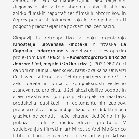
Zahodu ter retorika hladne vojne. Tako Italija kot
Jugoslavija sta v tem obdobju ustvarili obširno
zbirko filmskih reportaž ter filmskih obzornikov, in
čeprav posnetki dokumentirajo iste dogodke, so ti
pogosto predstavljeni na povsem različen način.
Simpozij in retrospektivo v maju organizirajo
Kinoatelje
,
Slovenska kinoteka
in tržaška
La
Cappella Underground
v sodelovanju z evropskim
projektom
CBA TRIESTE
-
Kinematografska bitka za
Jadran: filmi, meje in tržaška kriza
(H2020 MSCA), ki
ga vodi dr. Dunja Jelenković, raziskovalka na Univerzi
Ca' Foscari v Benetkah. Celotna partnerska mreža je
zelo bogata in priča o kompleksnosti večletno
zasnovanega projekta, ki želi skozi gibljive podobe in
številne aktivnosti (simpozij, retrospektiva, razstava,
produkcija publikacij in dokumentarnih zapisov,
procesi restavriranja in digitalizacije ter didaktičnega
gradiva) ovrednotiti našo skupno dediščino in jo
prikazati tudi v mednarodnem prostoru. V
sodelovanju s filmskimi arhivi kot so Archivio Storico
Istituto Luce, Slovenski filmski arhiv pri Arhivu