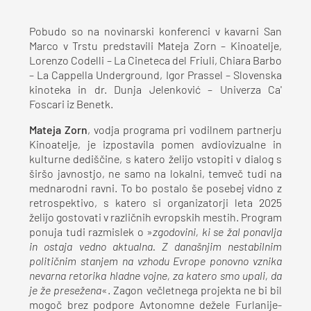
Pobudo so na novinarski konferenci v kavarni San
Marco v Trstu predstavili Mateja Zorn – Kinoatelje,
Lorenzo Codelli – La Cineteca del Friuli, Chiara Barbo
– La Cappella Underground, Igor Prassel – Slovenska
kinoteka in dr. Dunja Jelenković – Univerza Ca'
Foscari iz Benetk.
Mateja Zorn
, vodja programa pri vodilnem partnerju
Kinoatelje, je izpostavila pomen avdiovizualne in
kulturne dediščine, s katero želijo vstopiti v dialog s
širšo javnostjo, ne samo na lokalni, temveč tudi na
mednarodni ravni. To bo postalo še posebej vidno z
retrospektivo, s katero si organizatorji leta 2025
želijo gostovati v različnih evropskih mestih. Program
ponuja tudi razmislek o »
zgodovini, ki se žal ponavlja
in ostaja vedno aktualna. Z današnjim nestabilnim
političnim stanjem na vzhodu Evrope ponovno vznika
nevarna retorika hladne vojne, za katero smo upali, da
je že presežena
«. Zagon večletnega projekta ne bi bil
mogoč brez podpore Avtonomne dežele Furlanije-