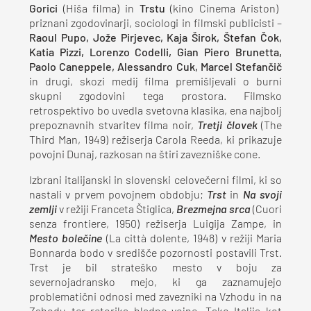
Gorici
(Hiša filma) in
Trstu
(kino Cinema Ariston)
priznani zgodovinarji, sociologi in filmski publicisti –
Raoul Pupo, Jože Pirjevec, Kaja Širok, Štefan Čok,
Katia Pizzi, Lorenzo Codelli, Gian Piero Brunetta,
Paolo Caneppele, Alessandro Cuk,
Marcel Stefančič
in drugi, skozi medij filma premišljevali o burni
skupni zgodovini tega prostora. Filmsko
retrospektivo bo uvedla svetovna klasika, ena najbolj
prepoznavnih stvaritev filma noir,
Tretji človek
(The
Third Man, 1949) režiserja Carola Reeda, ki prikazuje
povojni Dunaj, razkosan na štiri zavezniške cone.
Izbrani italijanski in slovenski celovečerni filmi, ki so
nastali v prvem povojnem obdobju;
Trst
in
Na svoji
zemlji
v režiji Franceta Štiglica,
Brezmejna srca
(Cuori
senza frontiere, 1950) režiserja Luigija Zampe, in
Mesto bolečine
(La città dolente, 1948) v režiji Maria
Bonnarda bodo v središče pozornosti postavili Trst.
Trst je bil strateško mesto v boju za
severnojadransko mejo, ki ga zaznamujejo
problematični odnosi med zavezniki na Vzhodu in na