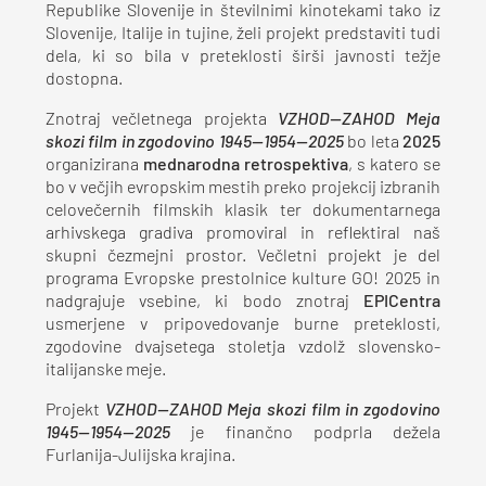
Republike Slovenije in številnimi kinotekami tako iz
Slovenije, Italije in tujine, želi projekt predstaviti tudi
dela, ki so bila v preteklosti širši javnosti težje
dostopna.
Znotraj večletnega projekta
VZHOD—ZAHOD Meja
skozi film in zgodovino 1945—1954—2025
bo leta
2025
organizirana
mednarodna retrospektiva
, s katero se
bo v večjih evropskim mestih preko projekcij izbranih
celovečernih filmskih klasik ter dokumentarnega
arhivskega gradiva promoviral in reflektiral naš
skupni čezmejni prostor. Večletni projekt je del
programa Evropske prestolnice kulture GO! 2025 in
nadgrajuje vsebine, ki bodo znotraj
EPICentra
usmerjene v pripovedovanje burne preteklosti,
zgodovine dvajsetega stoletja vzdolž slovensko-
italijanske meje.
Projekt
VZHOD—ZAHOD Meja skozi film in zgodovino
1945—1954—2025
je finančno podprla dežela
Furlanija-Julijska krajina.