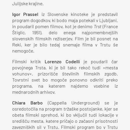
Julijske krajine.
Igor Prassel
iz Slovenske kinoteke je predstavil
program dogodkov, ki bodo maja potekali v Ljubljani,
in poudaril pomen filmov, kot je denimo
Trst
(France
Štiglic, 1951), delo enega najpomembnejših
slovenskih filmskih režiserjev. Film je bil posnet na
Reki, ker je bilo tedaj snemaje filma v Trstu še
nemogoče.
Filmski kritik
Lorenzo Codelli
je poudaril čar
povojnega Trsta, ki je bil tako rekoč tudi »mesta
vohunov«, prizorišče številnih filmskih zgodb.
Tovrstni svet bo mogoče ponovno odkriti preko
programa, na katerem najdemo vsebine iz
mednarodnih arhivov.
Chiara Barbo
(Cappella Underground) se je
osredotočila na program tržaške postojanke, kjer se
obeta filmski sprehod, ki bo vključil tudi lokacije v
središču mesta, katere pričajo o začasni prisotnosti
zavezniških sil v Trstu. Filmski program bo v Trstu