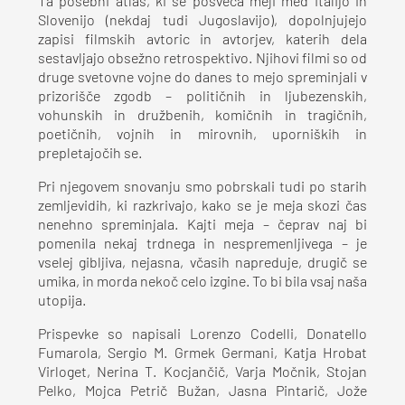
Ta posebni atlas, ki se posveča meji med Italijo in
Slovenijo (nekdaj tudi Jugoslavijo), dopolnjujejo
zapisi filmskih avtoric in avtorjev, katerih dela
sestavljajo obsežno retrospektivo. Njihovi filmi so od
druge svetovne vojne do danes to mejo spreminjali v
prizorišče zgodb – političnih in ljubezenskih,
vohunskih in družbenih, komičnih in tragičnih,
poetičnih, vojnih in mirovnih, uporniških in
prepletajočih se.
Pri njegovem snovanju smo pobrskali tudi po starih
zemljevidih, ki razkrivajo, kako se je meja skozi čas
nenehno spreminjala. Kajti meja – čeprav naj bi
pomenila nekaj trdnega in nespremenljivega – je
vselej gibljiva, nejasna, včasih napreduje, drugič se
umika, in morda nekoč celo izgine. To bi bila vsaj naša
utopija.
Prispevke so napisali Lorenzo Codelli, Donatello
Fumarola, Sergio M. Grmek Germani, Katja Hrobat
Virloget, Nerina T. Kocjančič, Varja Močnik, Stojan
Pelko, Mojca Petrič Bužan, Jasna Pintarič, Jože