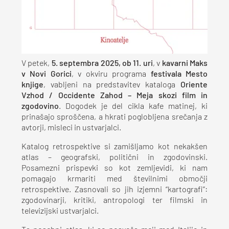
V petek,
5. septembra 2025, ob 11. uri
, v
kavarni Maks
v Novi Gorici
, v okviru programa
festivala Mesto
knjige
, vabljeni na predstavitev kataloga
Oriente
Vzhod / Occidente Zahod – Meja skozi film in
zgodovino
. Dogodek je del cikla kafe matinej, ki
prinašajo sproščena, a hkrati poglobljena srečanja z
avtorji, misleci in ustvarjalci.
Katalog retrospektive si zamišljamo kot nekakšen
atlas – geografski, politični in zgodovinski.
Posamezni prispevki so kot zemljevidi, ki nam
pomagajo krmariti med številnimi območji
retrospektive. Zasnovali so jih izjemni “kartografi”:
zgodovinarji, kritiki, antropologi ter filmski in
televizijski ustvarjalci.