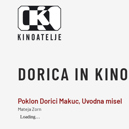
Skoči na vsebino
DORICA IN KIN
Poklon Dorici Makuc, Uvodna misel
Mateja Zorn