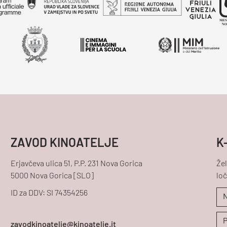
ZAVOD KINOATELJE
K
Erjavčeva ulica 51, P.P. 231 Nova Gorica
Žel
5000 Nova Gorica [SLO]
loč
ID za DDV: SI 74354256