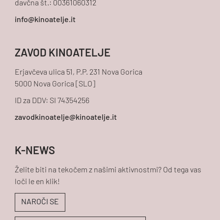
davčna št.: 00361060312
ZAVOD KINOATELJE
Erjavčeva ulica 51, P.P. 231 Nova Gorica
5000 Nova Gorica [SLO]
ID za DDV: SI 74354256
K-NEWS
Želite biti na tekočem z našimi aktivnostmi? Od tega vas
loči le en klik!
NAROČI SE