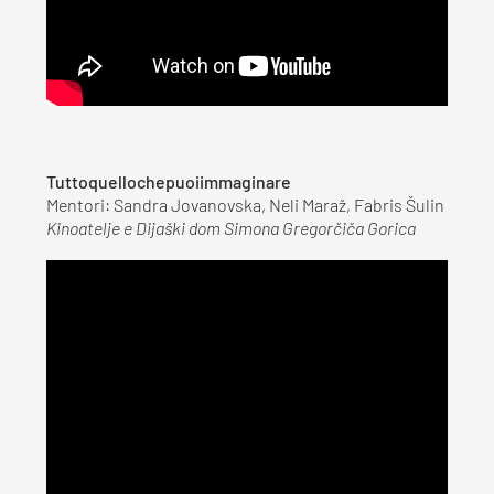
Tuttoquellochepuoiimmaginare
Mentori: Sandra Jovanovska, Neli Maraž, Fabris Šulin
Kinoatelje e Dijaški dom Simona Gregorčiča Gorica