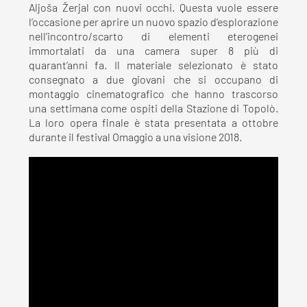
Aljoša Žerjal con nuovi occhi. Questa vuole essere
l’occasione per aprire un nuovo spazio d’esplorazione
nell’incontro/scarto di elementi eterogenei
immortalati da una camera super 8 più di
quarant’anni fa. Il materiale selezionato è stato
consegnato a due giovani che si occupano di
montaggio cinematografico che hanno trascorso
una settimana come ospiti della Stazione di Topolò.
La loro opera finale è stata presentata a ottobre
durante il festival Omaggio a una visione 2018.