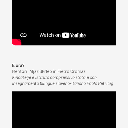
E ora?
Mentori: Aljaž Škrlep in Pietro Cromaz
Kinoatelje e Istituto comprensivo statale con
insegnamento bilingue sloveno-italiano Paolo Petricig