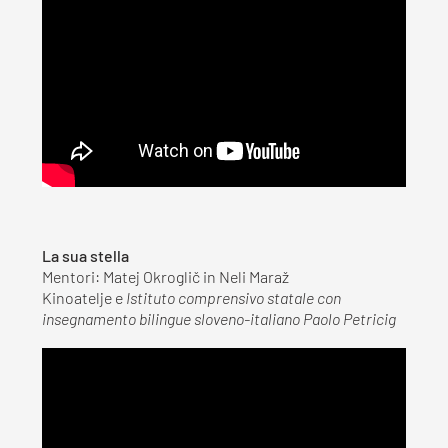
La sua stella
Mentori: Matej Okroglič in Neli Maraž
Kinoatelje e
Istituto comprensivo statale con
insegnamento bilingue sloveno-italiano Paolo Petricig