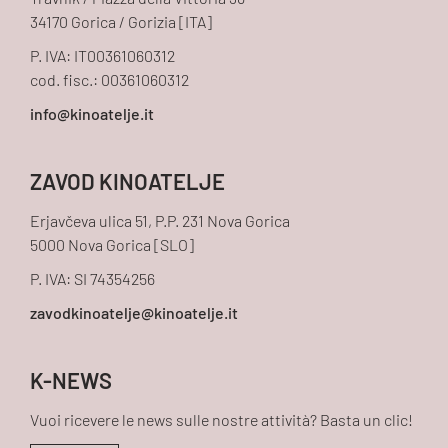
Travnik / Piazza della Vittoria 38
34170 Gorica / Gorizia [ITA]
P. IVA: IT00361060312
cod. fisc.: 00361060312
ZAVOD KINOATELJE
Erjavčeva ulica 51, P.P. 231 Nova Gorica
5000 Nova Gorica [SLO]
P. IVA: SI 74354256
K-NEWS
Vuoi ricevere le news sulle nostre attività? Basta un clic!