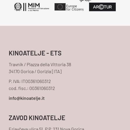
KINOATELJE - ETS
Travnik / Piazza della Vittoria 38
34170 Gorica / Gorizia [ITA]
P. IVA: IT00361060312
cod. fisc.: 00361060312
ZAVOD KINOATELJE
Erjavčeva ulica 51, P.P. 231 Nova Gorica