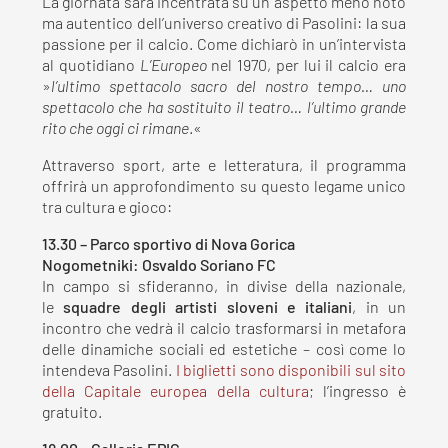
La giornata sarà incentrata su un aspetto meno noto
ma autentico dell’universo creativo di Pasolini: la sua
passione per il calcio. Come dichiarò in un’intervista
al quotidiano
L’Europeo
nel 1970, per lui il calcio era
»
l’ultimo spettacolo sacro del nostro tempo… uno
spettacolo che ha sostituito il teatro… l’ultimo grande
rito che oggi ci rimane
.«
Attraverso sport, arte e letteratura, il programma
offrirà un approfondimento su questo legame unico
tra cultura e gioco:
13.30 – Parco sportivo di Nova Gorica
Nogometniki: Osvaldo Soriano FC
In campo si sfideranno, in divise della nazionale,
le
squadre degli artisti sloveni e italiani
, in un
incontro che vedrà il calcio trasformarsi in metafora
delle dinamiche sociali ed estetiche – così come lo
intendeva Pasolini.
I biglietti sono disponibili sul sito
della Capitale europea della cultura
; l’ingresso è
gratuito.