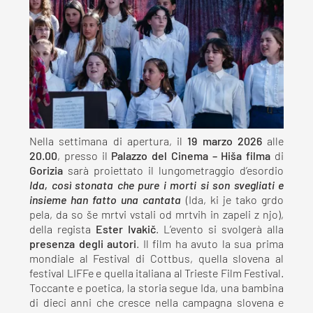
Nella settimana di apertura, il
19 marzo 2026
alle
20.00
, presso il
Palazzo del Cinema – Hiša filma
di
Gorizia
sarà proiettato il lungometraggio d’esordio
Ida, così stonata che pure i morti si son svegliati e
insieme han fatto una cantata
(Ida, ki je tako grdo
pela, da so še mrtvi vstali od mrtvih in zapeli z njo),
della regista
Ester Ivakič
. L’evento si svolgerà alla
presenza degli autori
. Il film ha avuto la sua prima
mondiale al Festival di Cottbus, quella slovena al
festival LIFFe e quella italiana al Trieste Film Festival.
Toccante e poetica, la storia segue Ida, una bambina
di dieci anni che cresce nella campagna slovena e