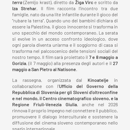
terra
(Zemljo krast), diretto da
Žiga Virc
e scritto da
Iza Strehar
. Il film racconta l’incontro tra due
famiglie, nato da una lite infantile durante il gioco del
“rubare la terra”. Quando uno dei bambini dichiara di
essere la Palestina, il gioco innocente si trasforma in
uno specchio del mondo contemporaneo. La serata
si evolve in un acceso confronto ideologico, dove
ogni parola diventa un’arma e il soggiorno di casa si
trasforma nel palcoscenico delle tensioni sociali del
nostro tempo. Il film sarà proiettato il
7 e 8 maggio a
Gorizia
, (il 7 maggio) alla presenza degli autori e il
27
maggio a San Pietro al Natisone
.
La rassegna, organizzata dal
Kinoatelje
in
collaborazione con l’
Ufficio del Governo della
Repubblica di Slovenia per gli Sloveni d’oltreconfine
e nel mondo, il Centro cinematografico sloveno, e la
Regione Friuli-Venezia Giulia
, anche nel 2026
rinnova il proprio impegno nel connettere il pubblico,
promuovere il dialogo interculturale e sostenere la
diffusione del cinema sloveno contemporaneo nello
spazio internazionale.