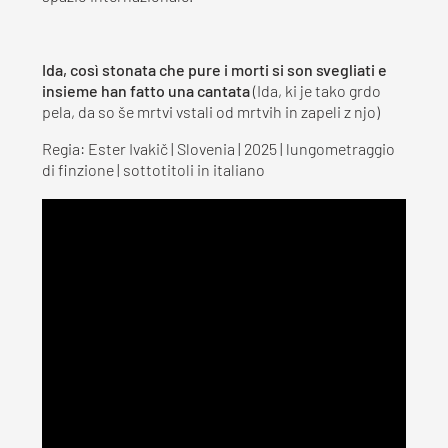
Ida, così stonata che pure i morti si son svegliati e
insieme han fatto una cantata
(Ida, ki je tako grdo
pela, da so še mrtvi vstali od mrtvih in zapeli z njo)
Regia: Ester Ivakič | Slovenia | 2025 | lungometraggio
di finzione | sottotitoli in italiano