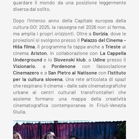
guardare il mondo da una posizione leggermente
diversa dal solito.
Dopo l’intenso anno della Capitale europea della
cultura GO! 2025, la rassegna nel 2026 non si ferma,
ma amplia i propri orizzonti. Oltre a
Gorizia
, dove le
proiezioni si svolgono presso il
Palazzo
del Cinema –
Hiša filma
, il programma fa tappa anche a
Trieste
al
cinema
Ariston
, in collaborazione con
La Cappella
Underground
e lo
Slovenski klub
, a
Udine
presso il
Visionario
, a
Pordenone
con l’associazione
Cinemazero
e a
San Pietro al Natisone
con
l’Istituto
per la cultura slovena
. Una rete articolata di spazi
che respirano il cinema – dalle sale cinematografiche
urbane ai centri culturali transfrontalieri che
assieme formano una mappa della creatività
cinematografica contemporanea in Friuli-Venezia
Giulia.