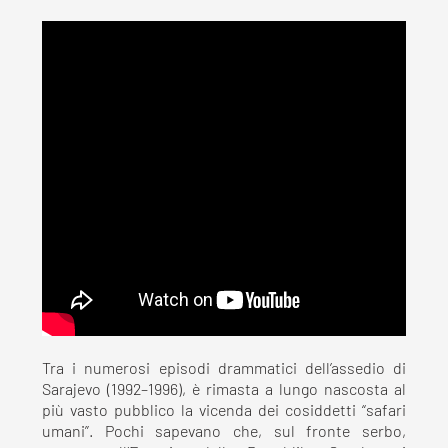
Tra i numerosi episodi drammatici dell’assedio di
Sarajevo (1992–1996), è rimasta a lungo nascosta al
più vasto pubblico la vicenda dei cosiddetti “safari
umani”. Pochi sapevano che, sul fronte serbo,