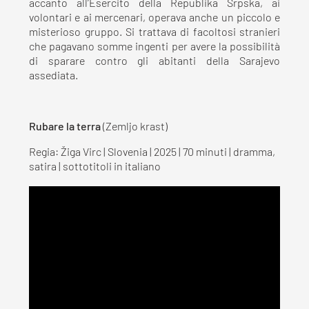
accanto all’Esercito della Republika Srpska, ai
volontari e ai mercenari, operava anche un piccolo e
misterioso gruppo. Si trattava di facoltosi stranieri
che pagavano somme ingenti per avere la possibilità
di sparare contro gli abitanti della Sarajevo
assediata.
Rubare la terra
(Zemljo krast)
Regia: Žiga Virc | Slovenia | 2025 | 70 minuti | dramma,
satira | sottotitoli in italiano