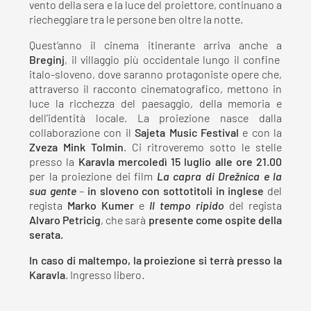
vento della sera e la luce del proiettore, continuano a
riecheggiare tra le persone ben oltre la notte.
Quest’anno il cinema itinerante arriva anche a
Breginj
, il villaggio più occidentale lungo il confine
italo-sloveno, dove saranno protagoniste opere che,
attraverso il racconto cinematografico, mettono in
luce la ricchezza del paesaggio, della memoria e
dell’identità locale. La proiezione nasce dalla
collaborazione con il
Sajeta Music Festival
e con la
Zveza Mink Tolmin
. Ci ritroveremo sotto le stelle
presso la
Karavla
mercoledì 15 luglio alle ore 21.00
per la proiezione dei film
La capra di Drežnica e la
sua gente
–
in sloveno con sottotitoli in inglese
del
regista
Marko Kumer
e
Il tempo ripido
del regista
Alvaro Petricig
, che sarà
presente come ospite della
serata.
In caso di maltempo, la proiezione si terrà presso la
Karavla
. Ingresso libero.