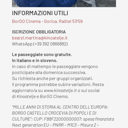
INFORMAZIONI UTILI
BorGO Cinema - Gorica, Raštel 57/59
ISCRIZIONE OBBLIGATORIA
WhatsApp (+39 392 0866882)
Le passeggiate sono gratuite.
In italiano e in sloveno.
In caso di maltempo le passeggiate vengono
posticipate alla domenica successiva.
Su richiesta anche per gruppi organizzati.
Il programma potrebbe subire variazioni. Resta
aggiornato/a su
www.kinoatelje.it
o sui social
di
Kinoatelje
e
BorGO Cinema
.
“MILLE ANNI DI STORIA AL CENTRO DELL’EUROPA:
BORGO CASTELLO CROCEVIA DI POPOLI E DI
CULTURE”; CUP: F88F22000000007; spesa finanziata
Next generation EU – PNRR – M1C3 – Misura 2 –