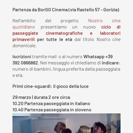
Partenza da BorGO Cinema (via Rastello 57 - Gorizia)
Nell'ambito del progetto
Nostro cine
quotidiano
presentiamo un nuovo
ciclo di
passeggiate cinematografiche e laboratori
primaverili
per tutte le età
dal titolo
Nostro cine
domenicale.
Iscrizioni
tramite mail
o al numero
Whatsapp +39
392 0866882
. Nel messaggio vi chiediamo di
indicare
:
numero di bambini, lingua preferita della passeggiata
e età.
Primi cine-sguardi: il gioco della luce
29 marzo |
durata 2 ore circa
10.20 Partenza passeggiata in italiano
10.40 Partenza passeggiata in sloveno