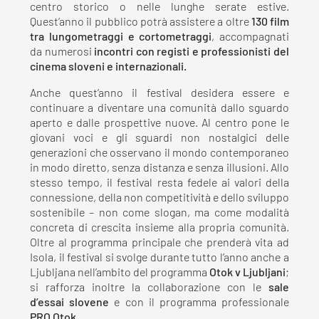
centro storico o nelle lunghe serate estive.
Quest’anno il pubblico potrà assistere a oltre
130 film
tra lungometraggi e cortometraggi
, accompagnati
da numerosi
incontri con registi e professionisti del
cinema sloveni e internazionali.
Anche quest’anno il festival desidera essere e
continuare a diventare una comunità dallo sguardo
aperto e dalle prospettive nuove. Al centro pone le
giovani voci e gli sguardi non nostalgici delle
generazioni che osservano il mondo contemporaneo
in modo diretto, senza distanza e senza illusioni. Allo
stesso tempo, il festival resta fedele ai valori della
connessione, della non competitività e dello sviluppo
sostenibile – non come slogan, ma come modalità
concreta di crescita insieme alla propria comunità.
Oltre al programma principale che prenderà vita ad
Isola, il festival si svolge durante tutto l’anno anche a
Ljubljana nell’ambito del programma
Otok v Ljubljani
;
si rafforza inoltre la collaborazione con le
sale
d’essai slovene
e con il programma professionale
PRO Otok
.