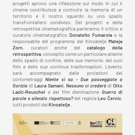
progetti aprono una riflessione sul modo in cui il
cinema contribuisce a costruire la memoria di un
territorio e il nostro sguardo su uno spazio
transfrontaliero condiviso. Dei progetti e della
retrospettiva cinematografica parleranno il critico e
curatore cinematografico
Donatello Fumarola
e la
responsabile del programma del Kinoatelje
Mateja
Zorn
, curatori anche del
catalogo della
retrospettiva
, concepito come un particolare atlante
dello spazio di confine, delle sue memorie, dei suoi
film e delle sue continue trasformazioni. L’evento
sarà accompagnato dalle proiezioni dei
cortometraggi
Niente si sa - Due passeggiate a
Gorizia
di
Laura Samani
,
Nessuno ci crederà
di
Otto
Lazić-Reuschel
e del film d’animazione
Guerra di
parole o silenzio rispettoso?
del regista
Leo Černic
,
tutti prodotti dal
Kinoatelje
.