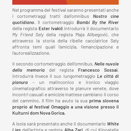
Nel programma del festival saranno presentati anche
i cortometraggi tratti dall’omnibus
Nostro cine
quotidiano
. Il cortometraggio
Bambi By the River
della regista
Ester Ivakič
introdurrà il documentario
My Friend Sely
della regista Maja Alibegović, che
attraverso la storia della ribelle cacciatrice Sely
affronta temi quali l’amicizia, l’emancipazione e
l’autorealizzazione.
Il secondo cortometraggio dell’omnibus,
Nelle nuvole
della memoria
del regista
Francesco Sossai
,
introdurrà invece il suo lungometraggio
Le città di
pianura
– un malinconico e ironico viaggio
cinematografico attraverso le pianure venete, dove
incontri casuali e amicizie inattese cambiano il corso
del cammino. Il film ha avuto la sua
prima slovena
proprio al festival Omaggio a una visione presso il
Kulturni dom Nova Gorica.
A Isola sarà presentato anche il documentario
White
Lies
dell’artista e regista
Alba Zari
, di cui Kinoatelje