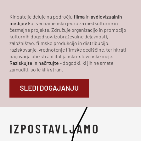
Kinoatelje deluje na področju
filma
in
avdiovizualnih
medijev
kot večnamensko jedro za medkulturne in
čezmejne projekte. Združuje organizacijo in promocijo
kulturnih dogodkov, izobraževalne dejavnosti,
založništvo, filmsko produkcijo in distribucijo,
raziskovanje, vrednotenje filmske dediščine, ter hkrati
nagovarja obe strani italijansko-slovenske meje.
Raziskujte in načrtujte
- dogodki, ki jih ne smete
zamuditi, so le klik stran.
SLEDI DOGAJANJU
IZPOSTAVLJAMO