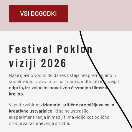
VSI DOGODKI
Festival Poklon
viziji 2026
Naše glavno vodilo do danes ostaja nespremenjeno: v
sodelovanju s številnimi partnerji spodbujati in razvijati
odprto, izzivalno in inovativno čezmejno filmsko
krajino
.
V goste vabimo
vizionarje, kritične premišljevalce in
kreativne ustvarjalce
, ki se ne ustrašijo
eksperimentiranja in medij filma vidijo kot odlično
orodje za razumevanje družbe.