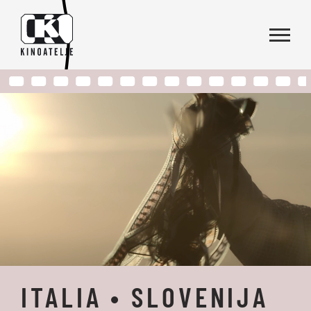
Skoči na vsebino
ITALIA • SLOVENIJA