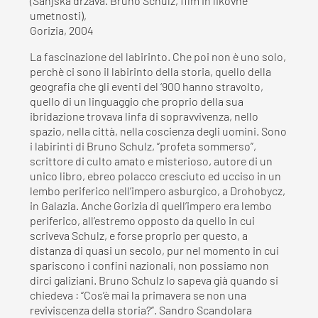
(Sanjska država. Bruno Schulz, film in likovne
umetnosti),
Gorizia, 2004
La fascinazione del labirinto. Che poi non è uno solo,
perchè ci sono il labirinto della storia, quello della
geografia che gli eventi del ‘900 hanno stravolto,
quello di un linguaggio che proprio della sua
ibridazione trovava linfa di sopravvivenza, nello
spazio, nella città, nella coscienza degli uomini. Sono
i labirinti di Bruno Schulz, “profeta sommerso”,
scrittore di culto amato e misterioso, autore di un
unico libro, ebreo polacco cresciuto ed ucciso in un
lembo periferico nell’impero asburgico, a Drohobycz,
in Galazia. Anche Gorizia di quell’impero era lembo
periferico, all’estremo opposto da quello in cui
scriveva Schulz, e forse proprio per questo, a
distanza di quasi un secolo, pur nel momento in cui
spariscono i confini nazionali, non possiamo non
dirci galiziani. Bruno Schulz lo sapeva già quando si
chiedeva : “Cos’è mai la primavera se non una
reviviscenza della storia?”. Sandro Scandolara