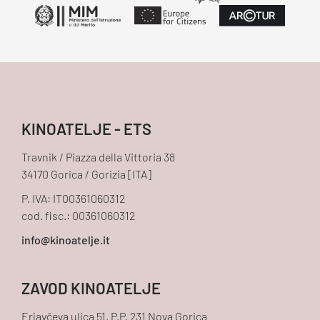
KINOATELJE - ETS
Travnik / Piazza della Vittoria 38
34170 Gorica / Gorizia [ITA]
P. IVA: IT00361060312
cod. fisc.: 00361060312
ZAVOD KINOATELJE
Erjavčeva ulica 51, P.P. 231 Nova Gorica