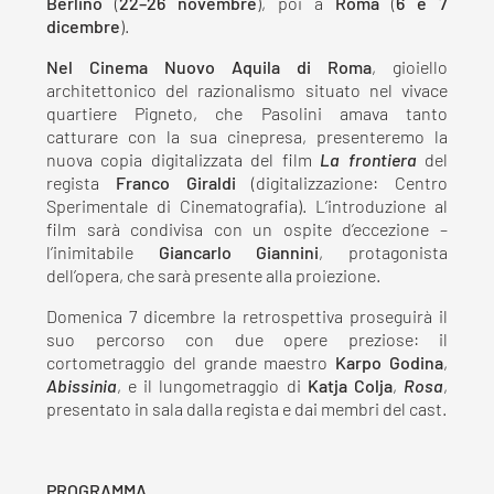
Berlino
(
22–26 novembre
), poi a
Roma
(
6 e 7
dicembre
).
Nel Cinema Nuovo Aquila di Roma
, gioiello
architettonico del razionalismo situato nel vivace
quartiere Pigneto, che Pasolini amava tanto
catturare con la sua cinepresa, presenteremo la
nuova copia digitalizzata del film
La frontiera
del
regista
Franco Giraldi
(digitalizzazione: Centro
Sperimentale di Cinematografia). L’introduzione al
film sarà condivisa con un ospite d’eccezione –
l’inimitabile
Giancarlo Giannini
, protagonista
dell’opera, che sarà presente alla proiezione.
Domenica 7 dicembre la retrospettiva proseguirà il
suo percorso con due opere preziose: il
cortometraggio del grande maestro
Karpo Godina
,
Abissinia
, e il lungometraggio di
Katja Colja
,
Rosa
,
presentato in sala dalla regista e dai membri del cast.
PROGRAMMA