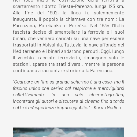
Nel 1900 iniziò la costruzione della ferrovia a
scartamento ridotto Trieste-Parenzo, lunga 123 km.
Alla fine del 1902, la linea fu solennemente
inaugurata. Il popolo la chiamava con tre nomi: La
Parenzana, Porečanka e Porečka. Nel 1935 l'Italia
fascista decise di smantellare la ferrovia e i suoi
binari, che vennero caricati su una nave per essere
trasportati in Abissinia. Tuttavia, la nave affondò nel
Mediterraneo e i binari andarono perduti. Oggi, lungo
il vecchio tracciato ferroviario, rimangono solo le
stazioni, sparse tra stati diversi, mentre le persone
continuano a raccontare storie sulla Parenzana.
"Guardare un film su grande schermo è una cosa, ma il
fascino unico che deriva dal respirare e meravigliarsi
collettivamente in una sala cinematografica,
incontrare gli autori e discutere di cinema fino a tarda
notte è un’esperienza impareggiabile." – Karpo Godina