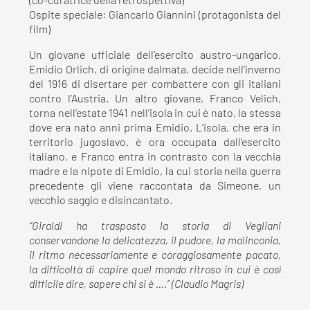
(co-curatrice della retrospettiva)
Ospite speciale: Giancarlo Giannini (protagonista del
film)
Un giovane ufficiale dell’esercito austro-ungarico,
Emidio Orlich, di origine dalmata, decide nell’inverno
del 1916 di disertare per combattere con gli italiani
contro l’Austria. Un altro giovane, Franco Velich,
torna nell’estate 1941 nell’isola in cui è nato, la stessa
dove era nato anni prima Emidio. L’isola, che era in
territorio jugoslavo, è ora occupata dall’esercito
italiano, e Franco entra in contrasto con la vecchia
madre e la nipote di Emidio, la cui storia nella guerra
precedente gli viene raccontata da Simeone, un
vecchio saggio e disincantato.
“Giraldi ha trasposto la storia di Vegliani
conservandone la delicatezza, il pudore, la malinconia,
il ritmo necessariamente e coraggiosamente pacato,
la difficoltà di capire quel mondo ritroso in cui è così
difficile dire, sapere chi si è ….” (Claudio Magris)