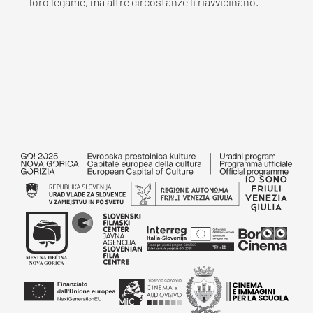
loro legame, ma altre circostanze li riavvicinano.