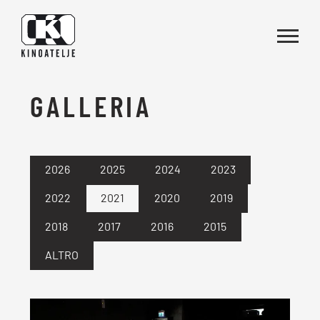
Vai al contenuto
GALLERIA
2026
2025
2024
2023
2022
2021
2020
2019
2018
2017
2016
2015
ALTRO