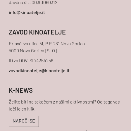
davčna št.: 00361060312
ZAVOD KINOATELJE
Erjavčeva ulica 51, P.P. 231 Nova Gorica
5000 Nova Gorica [SLO]
ID za DDV: SI 74354256
K-NEWS
Želite biti na tekočem z našimi aktivnostmi? Od tega vas
loči le en klik!
NAROČI SE