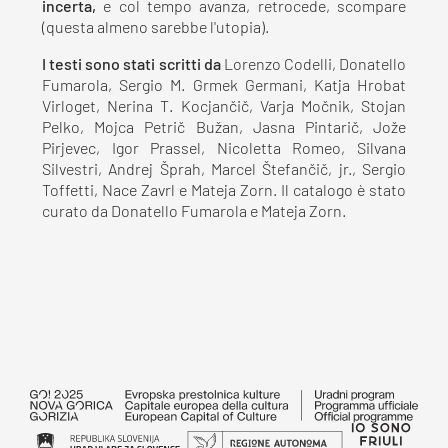
incerta,
e col tempo avanza, retrocede, scompare
(questa almeno sarebbe l'utopia).
I testi sono stati scritti da
Lorenzo Codelli, Donatello
Fumarola, Sergio M. Grmek Germani, Katja Hrobat
Virloget, Nerina T. Kocjančič, Varja Močnik, Stojan
Pelko, Mojca Petrič Bužan, Jasna Pintarič, Jože
Pirjevec, Igor Prassel, Nicoletta Romeo, Silvana
Silvestri, Andrej Šprah, Marcel Štefančič, jr., Sergio
Toffetti, Nace Zavrl e Mateja Zorn. Il catalogo è stato
curato da Donatello Fumarola e Mateja Zorn.